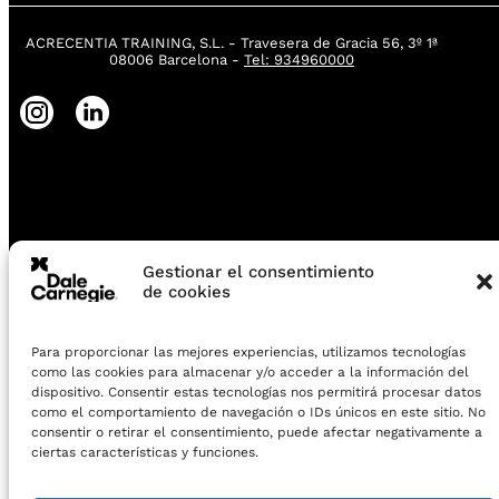
ACRECENTIA TRAINING, S.L. - Travesera de Gracia 56, 3º 1ª
08006 Barcelona -
Tel: 934960000
Gestionar el consentimiento
de cookies
Por favor, rellena con tus datos el siguien
Para proporcionar las mejores experiencias, utilizamos tecnologías
Revisa tu carpeta de SPAM. Muchas grac
como las cookies para almacenar y/o acceder a la información del
dispositivo. Consentir estas tecnologías nos permitirá procesar datos
como el comportamiento de navegación o IDs únicos en este sitio. No
consentir o retirar el consentimiento, puede afectar negativamente a
ciertas características y funciones.
Por favor, rellena con tus datos el siguien